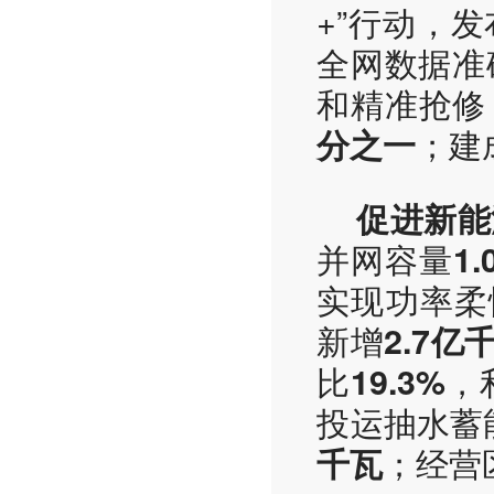
+”行动，发
全网数据准
和精准抢修
；建
分之一
促进新能
并网容量
1
实现功率柔
新增
2.7亿
比
，
19.3%
投运抽水蓄
；经营
千瓦