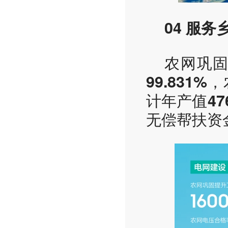
04 服
农网巩
，
99.831%
计年产值
4
无偿帮扶资