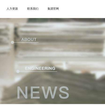
人力资源
联系我们
集团官网