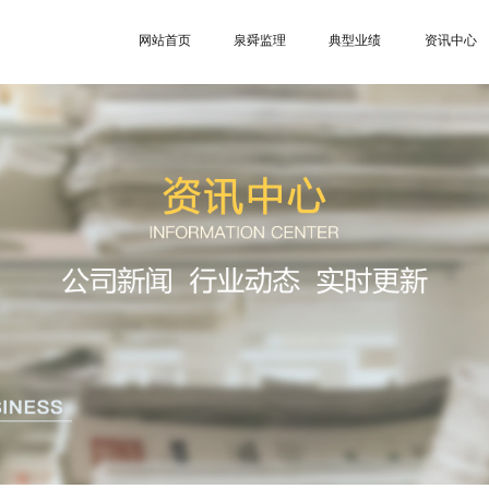
网站首页
泉舜监理
典型业绩
资讯中心